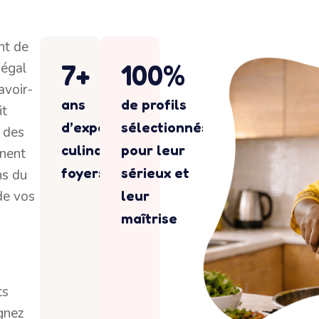
nt de
7
+
100
%
négal
avoir-
ans
de profils
it
d’expérience
sélectionnés
é des
culinaire en
pour leur
inent
foyers
sérieux et
ns du
de vos
leur
maîtrise
ts
gnez