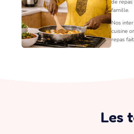
de repas 
famille.
Nos inte
cuisine o
repas fai
Les t