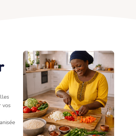
r
lles
r vos
ganisée