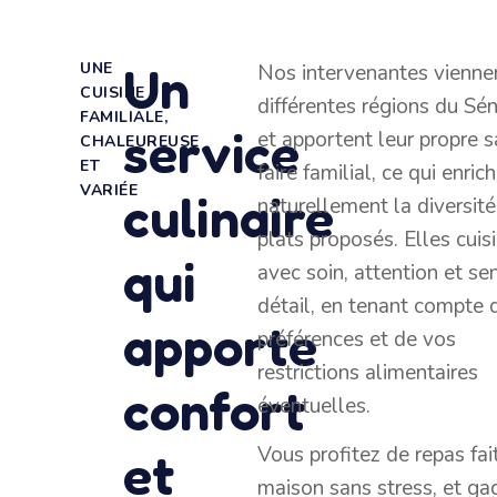
Un
UNE
Nos intervenantes vienne
CUISINE
différentes régions du Sé
FAMILIALE,
service
et apportent leur propre s
CHALEUREUSE
ET
faire familial, ce qui enrich
VARIÉE
culinaire
naturellement la diversit
plats proposés. Elles cuis
qui
avec soin, attention et se
détail, en tenant compte 
apporte
préférences et de vos
restrictions alimentaires
confort
éventuelles.
Vous profitez de repas fai
et
maison sans stress, et ga