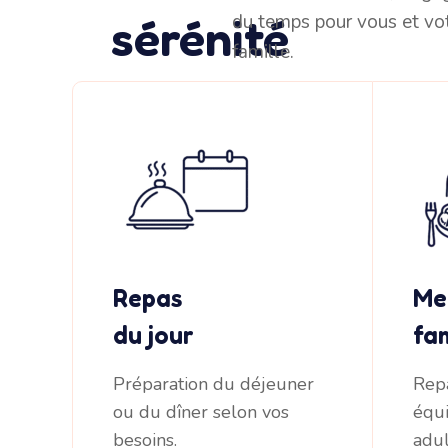
sérénité
du temps pour vous et vo
famille.
Repas
Me
du jour
fa
Préparation du déjeuner
Rep
ou du dîner selon vos
équi
besoins.
adu